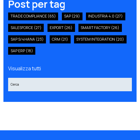
Post per tag
TRADE COMPLIANCE
(65)
SAP
(29)
INDUSTRIA 4.0
(27)
SALESFORCE
(27)
EXPORT
(26)
SMART FACTORY
(26)
SAP S/4HANA
(23)
CRM
(21)
SYSTEM INTEGRATION
(20)
SAP ERP
(18)
Visualizza tutti