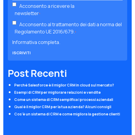
Acconsento a ricevere la
newsletter
*
Acconsento al trattamento dei dati a norma del
Regolamento UE 2016/679.
*
Informativa completa.
Post Recenti
Perché Salesforce è il miglior CRM in cloud sul mercato?
Esempi di CRM per migliorare relazioni e vendite
Come un sistema di CRM semplifica i processi aziendali
Qual è il miglior CRM per la tua azienda? Alcuni consigli
Cos’è un sistema di CRM e come migliora la gestione clienti