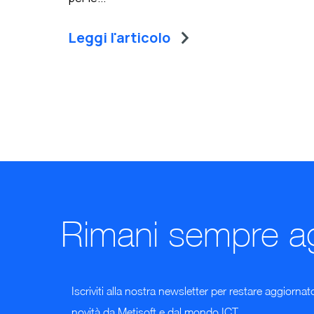
Leggi l'articolo
Rimani sempre a
Iscriviti alla nostra newsletter per restare aggiornat
novità da Metisoft e dal mondo ICT.