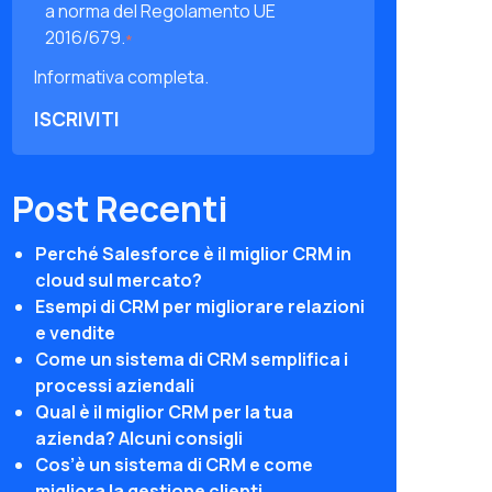
a norma del Regolamento UE
2016/679.
*
Informativa completa.
Post Recenti
Perché Salesforce è il miglior CRM in
cloud sul mercato?
Esempi di CRM per migliorare relazioni
e vendite
Come un sistema di CRM semplifica i
processi aziendali
Qual è il miglior CRM per la tua
azienda? Alcuni consigli
Cos’è un sistema di CRM e come
migliora la gestione clienti