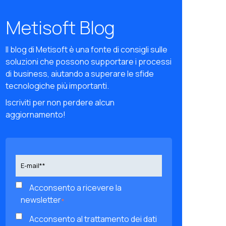
Metisoft Blog
Il blog di Metisoft è una fonte di consigli sulle
soluzioni che possono supportare i processi
di business, aiutando a superare le sfide
tecnologiche più importanti.
Iscriviti per non perdere alcun
aggiornamento!
Acconsento a ricevere la
newsletter
*
Acconsento al trattamento dei dati