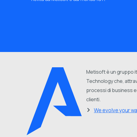
Metisoft è un gruppo it
Technology che, attrave
processi di business e 
clienti.
We evolve your w