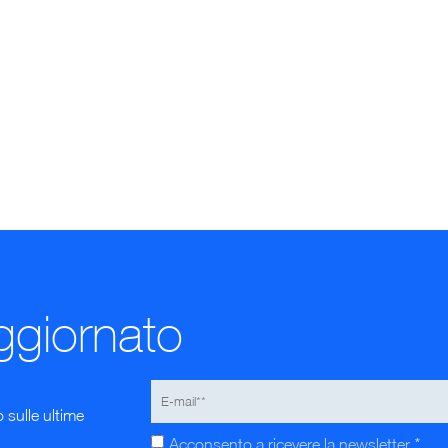
ggiornato
o sulle ultime
*
Acconsento a ricevere la newsletter