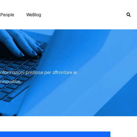
People
WeBlog
e informazioni preziose per affrontare le
innovative.