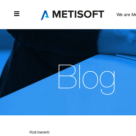
We are Me
Blog
Post inerenti