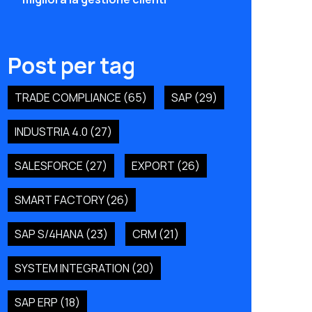
Post per tag
TRADE COMPLIANCE
(65)
SAP
(29)
INDUSTRIA 4.0
(27)
SALESFORCE
(27)
EXPORT
(26)
SMART FACTORY
(26)
SAP S/4HANA
(23)
CRM
(21)
SYSTEM INTEGRATION
(20)
SAP ERP
(18)