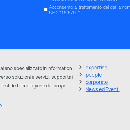
Acconsento al trattamento dei dati a no
*
UE 2016/679.
Informativa completa.
expertise
aliano specializzato in Information
people
rso soluzioni e servizi, supporta i
corporate
le sfide tecnologiche dei propri
News ed Eventi
ay