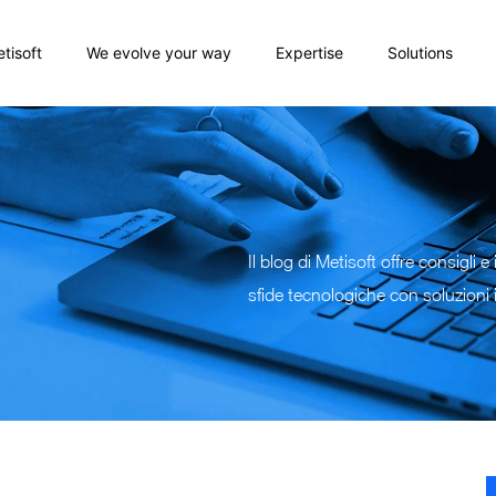
tisoft
We evolve your way
Expertise
Solutions
Il blog di Metisoft offre consigli 
sfide tecnologiche con soluzioni 