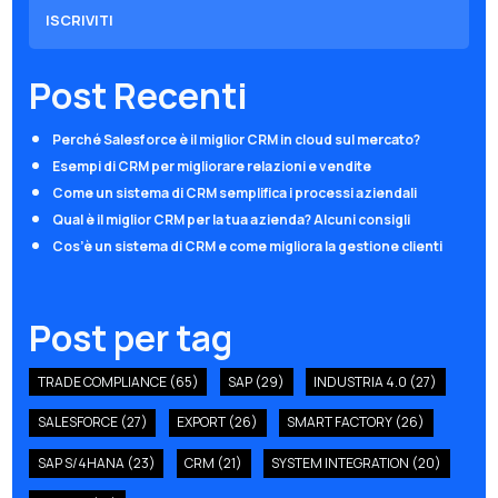
Post Recenti
Perché Salesforce è il miglior CRM in cloud sul mercato?
Esempi di CRM per migliorare relazioni e vendite
Come un sistema di CRM semplifica i processi aziendali
Qual è il miglior CRM per la tua azienda? Alcuni consigli
Cos’è un sistema di CRM e come migliora la gestione clienti
Post per tag
TRADE COMPLIANCE
(65)
SAP
(29)
INDUSTRIA 4.0
(27)
SALESFORCE
(27)
EXPORT
(26)
SMART FACTORY
(26)
SAP S/4HANA
(23)
CRM
(21)
SYSTEM INTEGRATION
(20)