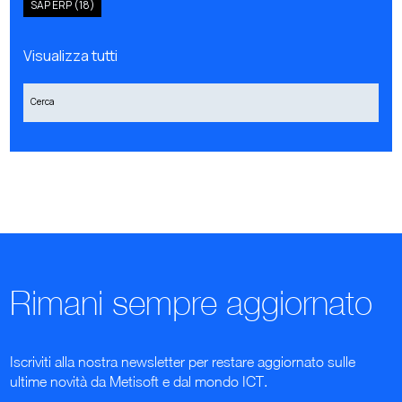
SAP ERP
(18)
Visualizza tutti
Rimani sempre aggiornato
Iscriviti alla nostra newsletter per restare aggiornato sulle
ultime novità da Metisoft e dal mondo ICT.