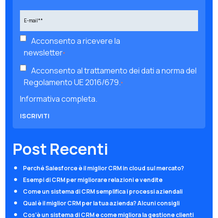
Acconsento a ricevere la
newsletter
*
Acconsento al trattamento dei dati a norma del
Regolamento UE 2016/679.
*
Informativa completa.
Post Recenti
Perché Salesforce è il miglior CRM in cloud sul mercato?
Esempi di CRM per migliorare relazioni e vendite
Come un sistema di CRM semplifica i processi aziendali
Qual è il miglior CRM per la tua azienda? Alcuni consigli
Cos’è un sistema di CRM e come migliora la gestione clienti