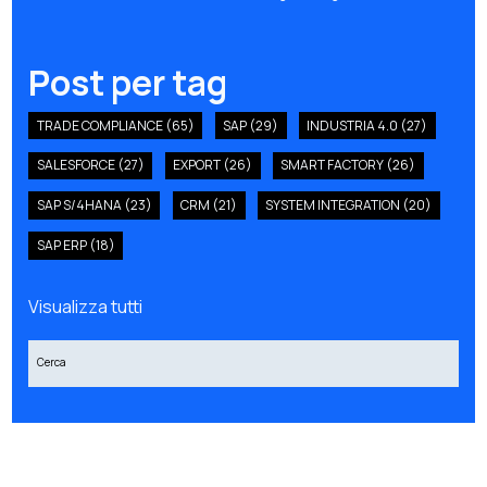
Post per tag
TRADE COMPLIANCE
(65)
SAP
(29)
INDUSTRIA 4.0
(27)
SALESFORCE
(27)
EXPORT
(26)
SMART FACTORY
(26)
SAP S/4HANA
(23)
CRM
(21)
SYSTEM INTEGRATION
(20)
SAP ERP
(18)
Visualizza tutti