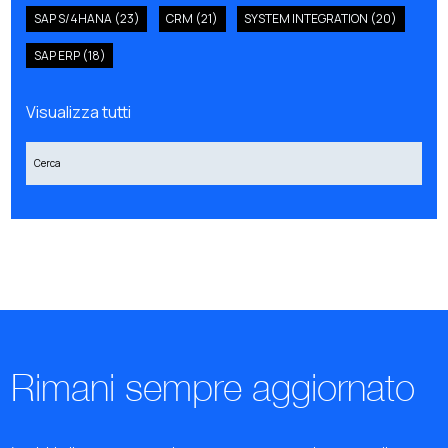
SAP S/4HANA
(23)
CRM
(21)
SYSTEM INTEGRATION
(20)
SAP ERP
(18)
Visualizza tutti
Rimani sempre aggiornato