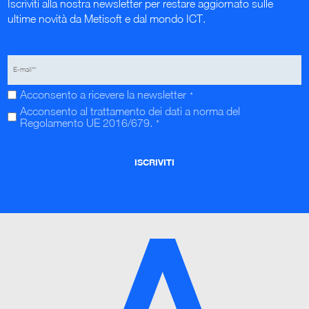
Iscriviti alla nostra newsletter per restare aggiornato sulle
ultime novità da Metisoft e dal mondo ICT.
Acconsento a ricevere la newsletter
*
Acconsento al trattamento dei dati a norma del
Regolamento UE 2016/679.
*
Informativa completa.