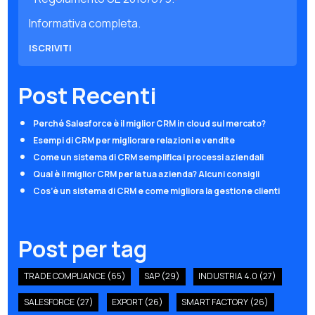
*
Informativa completa.
Post Recenti
Perché Salesforce è il miglior CRM in cloud sul mercato?
Esempi di CRM per migliorare relazioni e vendite
Come un sistema di CRM semplifica i processi aziendali
Qual è il miglior CRM per la tua azienda? Alcuni consigli
Cos’è un sistema di CRM e come migliora la gestione clienti
Post per tag
TRADE COMPLIANCE
(65)
SAP
(29)
INDUSTRIA 4.0
(27)
SALESFORCE
(27)
EXPORT
(26)
SMART FACTORY
(26)